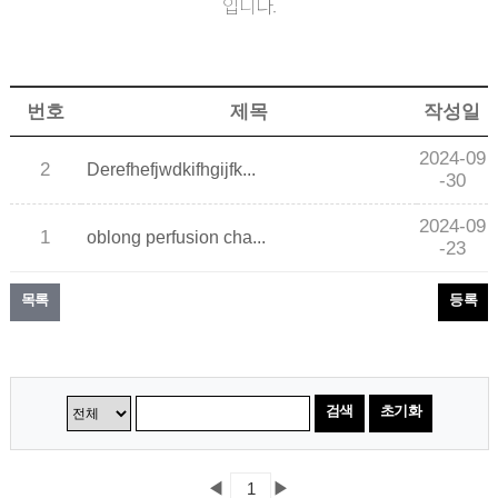
입니다.
번호
제목
작성일
2024-09
2
Derefhefjwdkifhgijfk...
-30
2024-09
1
oblong perfusion cha...
-23
목록
등록
검색
초기화
◀
▶
1